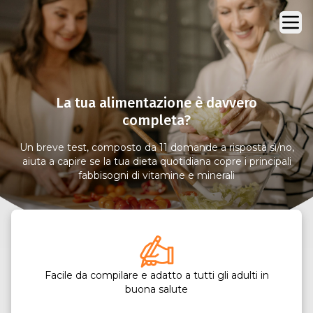
La tua alimentazione è davvero
completa?
Un breve test, composto da 11 domande a risposta sì/no,
aiuta a capire se la tua dieta quotidiana copre i principali
fabbisogni di vitamine e minerali
Facile da compilare e adatto a tutti gli adulti in
buona salute