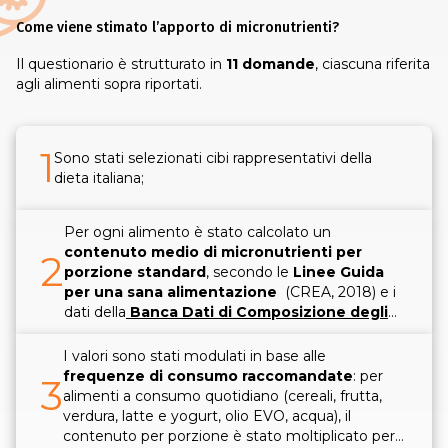
Come viene stimato l’apporto di micronutrienti?
Il questionario è strutturato in
11 domande
, ciascuna riferita
agli alimenti sopra riportati.
1
Sono stati selezionati cibi rappresentativi della
dieta italiana;
Per ogni alimento è stato calcolato un
contenuto medio di micronutrienti per
2
porzione standard
, secondo le
Linee Guida
per una sana alimentazione
(CREA, 2018) e i
dati della
Banca Dati di Composizione degli
Alimenti per Studi Epidemiologici in Italia
(BDA);
I valori sono stati modulati in base alle
frequenze di consumo raccomandate
: per
3
alimenti a consumo quotidiano (cereali, frutta,
verdura, latte e yogurt, olio EVO, acqua), il
contenuto per porzione è stato moltiplicato per