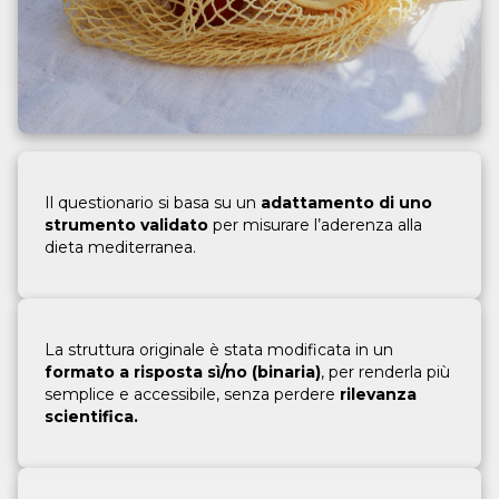
Il test
Il questionario si basa su un
adattamento di uno
L’obiettivo è offrire uno strumento
rapido e
strumento validato
per misurare l’aderenza alla
affidabile
per individuare possibili situazioni di
dieta mediterranea.
rischio legate a un apporto inadeguato di
micronutrienti. È pensato per adulti clinicamente
sani, ma
potenzialmente esposti a squilibri
nutrizionali
dovuti all’età o a scelte alimentari
non ottimali.
La struttura originale è stata modificata in un
formato a risposta sì/no (binaria)
, per renderla più
semplice e accessibile, senza perdere
Inizia il test
rilevanza
scientifica.