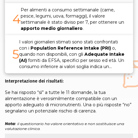
la frequenza giornaliera;
Per alimenti a consumo settimanale (carne,
4
pesce, legumi, uova, formaggi), il valore
settimanale è stato diviso per 7, per ottenere un
apporto medio giornaliero
.
I valori giornalieri stimati sono stati confrontati
con i
Population Reference Intake (PRI)
o,
5
quando non disponibili, con gli
Adequate Intake
(AI)
forniti da EFSA, specifici per sesso ed età. Un
consumo inferiore ai valori soglia indica un
possibile rischio di
apporto insufficiente
.
Interpretazione dei risultati:
Se hai risposto “sì” a tutte le 11 domande, la tua
alimentazione è verosimilmente compatibile con un
apporto adeguato di micronutrienti. Una o più risposte “no”
segnalano un potenziale rischio di carenza.
Nota:
il questionario ha valore orientativo e non sostituisce una
valutazione clinica.